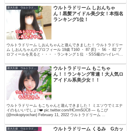
ウルトラドリーム しおんちゃ
新大久保 ウルトラドリーム
ん！黒髪アイドル美少女！本指名
ランキング1位！
ウルトラドリーム しおんちゃんと遊んできました！ ウルトラドリー
ム しおんちゃんのプロフィール 19歳 T160 ・ 87 (E) ・ 56 ・ 82 プ
ロフィールを見ると・・・ ・ランキング１位 ・SSS級のハイレベル
キャスト！ ・モデル...
ウルトラドリーム もこちゃ
新大久保 ウルトラドリーム
ん！！ランキング常連！大人気ロ
アイドル系美少女！！
ウルトラドリーム もこちゃんと遊んできました！ ミエソウでミエナ
イのもいいでしょ❔❤️ pic.twitter.com/HCrrm5lJC8 — もこぴ
(@mokopiyochan) February 11, 2022 ウルトラドリーム ...
ウルトラドリーム くるみ Gカッ
新大久保 ウルトラドリーム