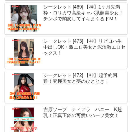
シークレット [469] 【神】1ヶ月先満
枠・ロリカワ高級キャバ系超美少女！
チンポで豹変してイキまくるドM！
シークレット [473] 【神】リピロハ生
中出しOK・激エロ美女と泥沼激エロセ
ックス！
シークレット [472] 【神】超予約困
難！究極美女と夢のひととき！
吉原ソープ ティアラ ハニー K超
乳！正真正銘の可愛いハーフ美女！